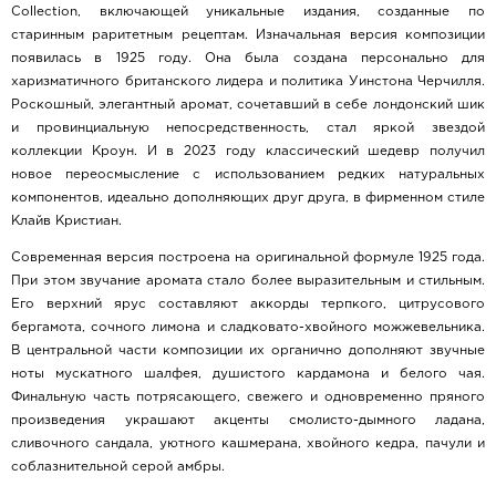
Collection, включающей уникальные издания, созданные по
старинным раритетным рецептам. Изначальная версия композиции
появилась в 1925 году. Она была создана персонально для
харизматичного британского лидера и политика Уинстона Черчилля.
Роскошный, элегантный аромат, сочетавший в себе лондонский шик
и провинциальную непосредственность, стал яркой звездой
коллекции Кроун. И в 2023 году классический шедевр получил
новое переосмысление с использованием редких натуральных
компонентов, идеально дополняющих друг друга, в фирменном стиле
Клайв Кристиан.
Современная версия построена на оригинальной формуле 1925 года.
При этом звучание аромата стало более выразительным и стильным.
Его верхний ярус составляют аккорды терпкого, цитрусового
бергамота, сочного лимона и сладковато-хвойного можжевельника.
В центральной части композиции их органично дополняют звучные
ноты мускатного шалфея, душистого кардамона и белого чая.
Финальную часть потрясающего, свежего и одновременно пряного
произведения украшают акценты смолисто-дымного ладана,
сливочного сандала, уютного кашмерана, хвойного кедра, пачули и
соблазнительной серой амбры.