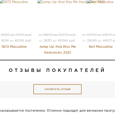
 10593 до 61870 руб.
от 58940 до 62070 руб.
от 45460 до 68570 р
9534
40216 руб.
38311
40346 руб.
29549
44571 р
т
до
от
до
от
до
1872 Masculine
Jump Up And Kiss Me
No1 Masculine
Hedonistic 2021
ОТЗЫВЫ ПОКУПАТЕЛЕЙ
НАПИСАТЬ ОТЗЫВ
раскрывается постепенно. Отлично подходит для вечерних прогу