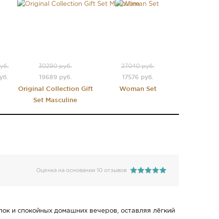
уб.
30290 руб.
27040 руб.
уб.
19689 руб.
17576 руб.
Original Collection Gift
Woman Set
Set Masculine
Оценка на основании 10 отзывов
лок и спокойных домашних вечеров, оставляя лёгкий