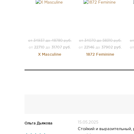
от 34937 до 48780 руб.
от 34070 до 58310 руб.
от
22710
31707 руб.
22146
37902 руб.
от
до
от
до
о
X Masculine
1872 Feminine
15.05.2025
Ольга Дьякова
Стойкий и выразительный, 