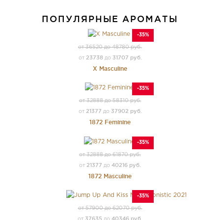
ПОПУЛЯРНЫЕ АРОМАТЫ
-35%
от 36520 до 48780 руб.
23738
31707 руб.
от
до
X Masculine
-35%
от 32888 до 58310 руб.
21377
37902 руб.
от
до
1872 Feminine
-35%
от 32888 до 61870 руб.
21377
40216 руб.
от
до
1872 Masculine
-35%
от 57900 до 62070 руб.
37635
40346 руб.
от
до