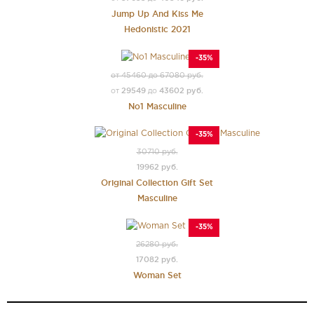
Jump Up And Kiss Me
Hedonistic 2021
-35%
от 45460 до 67080 руб.
29549
43602 руб.
от
до
No1 Masculine
-35%
30710 руб.
19962 руб.
Original Collection Gift Set
Masculine
-35%
26280 руб.
17082 руб.
Woman Set