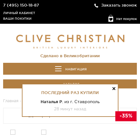
7 (495) 150-18-87
Заказать звонок
ЛИЧНЫЙ КАБИНЕТ
ВАШИ ПОКУПКИ
Нет покупок
Сделано в Великобритании
НАВИГАЦИЯ
КАТАЛОГ
ПОСЛЕДНИЙ РАЗ КУПИЛИ
Главная
-
Каталог
- Jump Up And Kiss Me Hedonistic 2021
Наталья Р.
из г. Ставрополь
28 минут назад
-35%