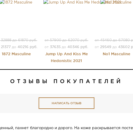
 32888 до 61870 руб.
от 57900 до 62070 руб.
от 45460 до 67080 р
21377
40216 руб.
37635
40346 руб.
29549
43602 р
т
до
от
до
от
до
1872 Masculine
Jump Up And Kiss Me
No1 Masculine
Hedonistic 2021
ОТЗЫВЫ ПОКУПАТЕЛЕЙ
НАПИСАТЬ ОТЗЫВ
енный, пахнет благородно и дорого. На коже раскрывается пост