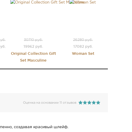
уб.
30710 руб.
26280 руб.
уб.
19962 руб.
17082 руб.
Original Collection Gift
Woman Set
Set Masculine
Оценка на основании 11 отзывов
епенно, создавая красивый шлейф.