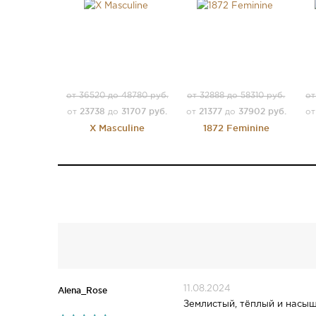
от 36520 до 48780 руб.
от 32888 до 58310 руб.
от
23738
31707 руб.
21377
37902 руб.
от
до
от
до
о
X Masculine
1872 Feminine
11.08.2024
Alena_Rose
Землистый, тёплый и насыщ