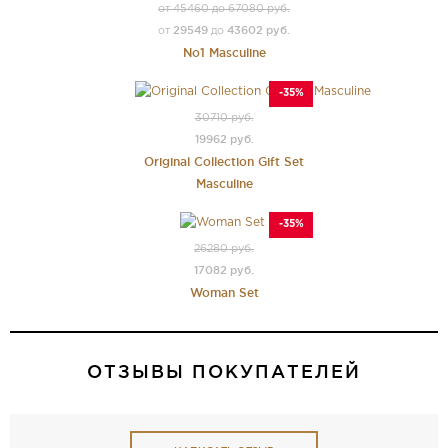
от 45460 до 67080 руб.
29549
43602 руб.
от
до
No1 Masculine
-35%
30710 руб.
19962 руб.
Original Collection Gift Set
Masculine
-35%
26280 руб.
17082 руб.
Woman Set
ОТЗЫВЫ ПОКУПАТЕЛЕЙ