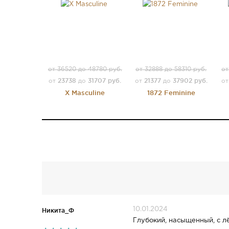
от 36520 до 48780 руб.
от 32888 до 58310 руб.
от
23738
31707 руб.
21377
37902 руб.
от
до
от
до
о
X Masculine
1872 Feminine
10.01.2024
Никита_Ф
Глубокий, насыщенный, с л