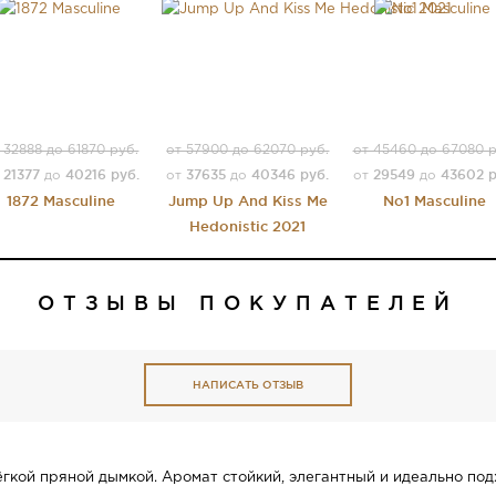
 32888 до 61870 руб.
от 57900 до 62070 руб.
от 45460 до 67080 р
21377
40216 руб.
37635
40346 руб.
29549
43602 р
т
до
от
до
от
до
1872 Masculine
Jump Up And Kiss Me
No1 Masculine
Hedonistic 2021
ОТЗЫВЫ ПОКУПАТЕЛЕЙ
НАПИСАТЬ ОТЗЫВ
ёгкой пряной дымкой. Аромат стойкий, элегантный и идеально под