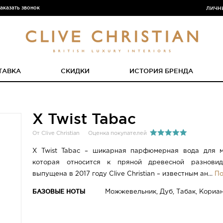
аказать звонок
ЛИЧН
ТАВКА
СКИДКИ
ИСТОРИЯ БРЕНДА
X Twist Tabac
От Clive Christian
Оценка покупателей
X Twist Tabac – шикарная парфюмерная вода для 
которая относится к пряной древесной разнови
выпущена в 2017 году Clive Christian – известным ан...
По
БАЗОВЫЕ НОТЫ
Можжевельник, Дуб, Табак, Кориа